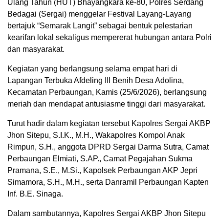
Ulang Tahun (HUT) Bhayangkara ke-80, Polres Serdang
Bedagai (Sergai) menggelar Festival Layang-Layang
bertajuk “Semarak Langit” sebagai bentuk pelestarian
kearifan lokal sekaligus mempererat hubungan antara Polri
dan masyarakat.
Kegiatan yang berlangsung selama empat hari di
Lapangan Terbuka Afdeling III Benih Desa Adolina,
Kecamatan Perbaungan, Kamis (25/6/2026), berlangsung
meriah dan mendapat antusiasme tinggi dari masyarakat.
Turut hadir dalam kegiatan tersebut Kapolres Sergai AKBP
Jhon Sitepu, S.I.K., M.H., Wakapolres Kompol Anak
Rimpun, S.H., anggota DPRD Sergai Darma Sutra, Camat
Perbaungan Elmiati, S.AP., Camat Pegajahan Sukma
Pramana, S.E., M.Si., Kapolsek Perbaungan AKP Jepri
Simamora, S.H., M.H., serta Danramil Perbaungan Kapten
Inf. B.E. Sinaga.
Dalam sambutannya, Kapolres Sergai AKBP Jhon Sitepu