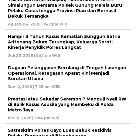
Simalungun Bersama Polsek Gunung Malela Buru
Pelaku Curas hingga Provinsi Riau dan Berhasil
Bekuk Tersangka
Agustus 4, 2026 | 1:42 pm WIB
Hampir 3 Tahun Kasus Kematian Sungguh Satria
Aritonang Belum Terungkap, Keluarga Soroti
Kinerja Penyidik Polres Langkat
Juli 20, 2026 | 5:57 pm WIB
Dugaan Pelanggaran Berulang di Tengah Larangan
Operasional, Ketegasan Aparat Kini Menjadi
Sorotan Utama
Juni 2, 2026 | 7:03 pm WIB
Prestasi atau Sekadar Seremoni? Menguji Nyali RW
di Balik Kasus Asusila yang Membeku di Polda
Metro Jaya
Mei 11, 2026 | 3:04 pm WIB
Satreskrim Polres Gayo Lues Bekuk Residivis
Pelaku Pencurian di Blangkejeren