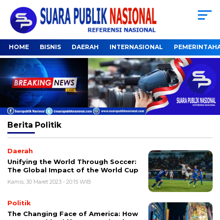
HOME
BISNIS
DAERAH
INTERNASIONAL
PEMERINTAH
Berita
Politik
Daerah
Unifying the World Through Soccer:
The Global Impact of the World Cup
Kamis, 30 Maret 2023 - 20:15 WIB
Politik
The Changing Face of America: How