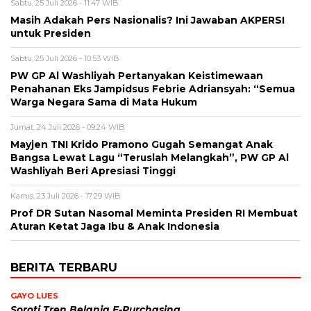
Sabtu, 25 Juli 2026 - 11:47 WIB
Masih Adakah Pers Nasionalis? Ini Jawaban AKPERSI
untuk Presiden
Sabtu, 25 Juli 2026 - 10:53 WIB
PW GP Al Washliyah Pertanyakan Keistimewaan
Penahanan Eks Jampidsus Febrie Adriansyah: “Semua
Warga Negara Sama di Mata Hukum
Jumat, 24 Juli 2026 - 09:24 WIB
Mayjen TNI Krido Pramono Gugah Semangat Anak
Bangsa Lewat Lagu “Teruslah Melangkah”, PW GP Al
Washliyah Beri Apresiasi Tinggi
Kamis, 23 Juli 2026 - 17:29 WIB
Prof DR Sutan Nasomal Meminta Presiden RI Membuat
Aturan Ketat Jaga Ibu & Anak Indonesia
BERITA TERBARU
GAYO LUES
Soroti Tren Belanja E-Purchasing,