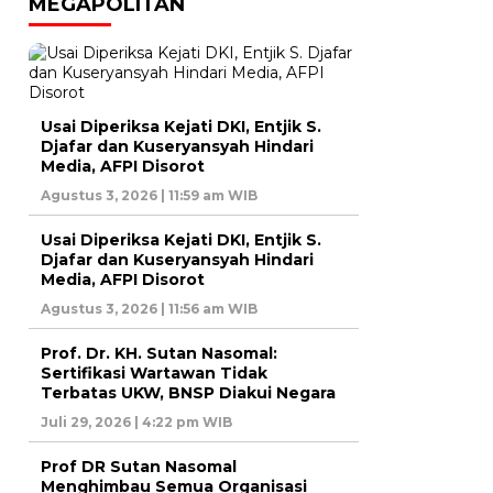
MEGAPOLITAN
Usai Diperiksa Kejati DKI, Entjik S.
Djafar dan Kuseryansyah Hindari
Media, AFPI Disorot
ah
Agustus 3, 2026 | 11:59 am WIB
Usai Diperiksa Kejati DKI, Entjik S.
n
Djafar dan Kuseryansyah Hindari
Media, AFPI Disorot
an
Agustus 3, 2026 | 11:56 am WIB
Prof. Dr. KH. Sutan Nasomal:
Sertifikasi Wartawan Tidak
Terbatas UKW, BNSP Diakui Negara
Juli 29, 2026 | 4:22 pm WIB
Prof DR Sutan Nasomal
Menghimbau Semua Organisasi