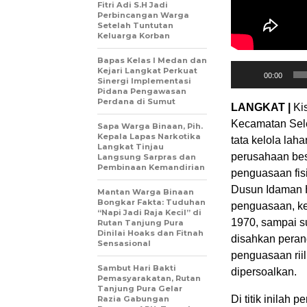
Fitri Adi S.H Jadi
Perbincangan Warga
Setelah Tuntutan
Keluarga Korban
Bapas Kelas I Medan dan
Pemutar
Kejari Langkat Perkuat
00:00
Sinergi Implementasi
Audio
Pidana Pengawasan
Perdana di Sumut
LANGKAT |
Ki
Kecamatan Sele
Sapa Warga Binaan, Pih.
Kepala Lapas Narkotika
tata kelola lah
Langkat Tinjau
perusahaan bes
Langsung Sarpras dan
Pembinaan Kemandirian
penguasaan fisi
Dusun Idaman H
Mantan Warga Binaan
Bongkar Fakta: Tuduhan
penguasaan, ke
“Napi Jadi Raja Kecil” di
1970, sampai su
Rutan Tanjung Pura
Dinilai Hoaks dan Fitnah
disahkan perang
Sensasional
penguasaan riil
Sambut Hari Bakti
dipersoalkan.
Pemasyarakatan, Rutan
Tanjung Pura Gelar
Di titik inilah 
Razia Gabungan