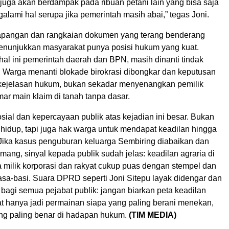
 juga akan berdampak pada ribuan petani lain yang bisa saja
alami hal serupa jika pemerintah masih abai,” tegas Joni.
 lapangan dan rangkaian dokumen yang terang benderang
nunjukkan masyarakat punya posisi hukum yang kuat.
al ini pemerintah daerah dan BPN, masih dinanti tindak
a. Warga menanti blokade birokrasi dibongkar dan keputusan
kejelasan hukum, bukan sekadar menyenangkan pemilik
ar main klaim di tanah tanpa dasar.
ial dan kepercayaan publik atas kejadian ini besar. Bukan
 hidup, tapi juga hak warga untuk mendapat keadilan hingga
. Jika kasus penguburan keluarga Sembiring diabaikan dan
mang, sinyal kepada publik sudah jelas: keadilan agraria di
a milik korporasi dan rakyat cukup puas dengan stempel dan
asa-basi. Suara DPRD seperti Joni Sitepu layak didengar dan
 bagi semua pejabat publik: jangan biarkan peta keadilan
at hanya jadi permainan siapa yang paling berani menekan,
ng paling benar di hadapan hukum.
(TIM MEDIA)