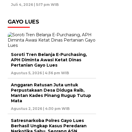
Juli 4, 2026 | 5:17 pm WIB
GAYO LUES
Soroti Tren Belanja E-Purchasing,
APH Diminta Awasi Ketat Dinas
Pertanian Gayo Lues
Agustus 5, 2026 | 4:36 pm WIB
Anggaran Ratusan Juta untuk
Perpustakaan Desa Diduga Raib,
Mantan Kades Pinang Rugup Tutup
Mata
Agustus 2, 2026 | 4:30 pm WIB
Satresnarkoba Polres Gayo Lues
Berhasil Ungkap Kasus Peredaran
Narkotika Sabu, Seorang ASN