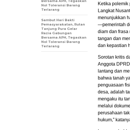
Bersama APH, Tegaskan
Ketika polemik
Nol Toleransi Barang
Terlarang
Langkat Nusant
menunjukkan ha
Sambut Hari Bakti
—pemerintah de
Pemasyarakatan, Rutan
Tanjung Pura Gelar
diam dan frasa
Razia Gabungan
Bersama APH, Tegaskan
tangan dan men
Nol Toleransi Barang
dan kepastian
Terlarang
Sorotan kritis d
Anggota DPRD L
lantang dan me
bahwa tanah ya
penguasaan fisi
desa, adalah ta
mengaku itu ta
melalui dokume
perusahaan tak 
hukum,” katany