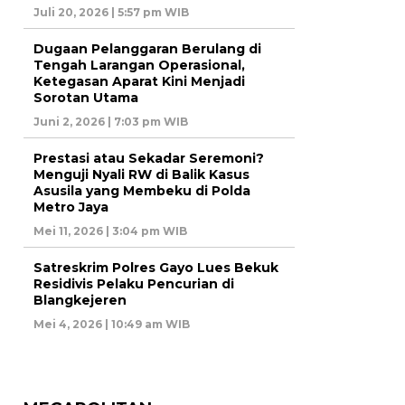
Juli 20, 2026 | 5:57 pm WIB
Dugaan Pelanggaran Berulang di
Tengah Larangan Operasional,
Ketegasan Aparat Kini Menjadi
Sorotan Utama
Juni 2, 2026 | 7:03 pm WIB
Prestasi atau Sekadar Seremoni?
Menguji Nyali RW di Balik Kasus
Asusila yang Membeku di Polda
Metro Jaya
Mei 11, 2026 | 3:04 pm WIB
Satreskrim Polres Gayo Lues Bekuk
Residivis Pelaku Pencurian di
Blangkejeren
Mei 4, 2026 | 10:49 am WIB