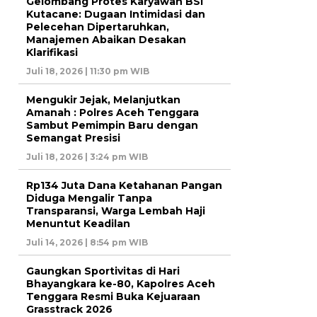
Gelombang Protes Karyawan BSI
Kutacane: Dugaan Intimidasi dan
Pelecehan Dipertaruhkan,
Manajemen Abaikan Desakan
Klarifikasi
Juli 18, 2026 | 11:30 pm WIB
Mengukir Jejak, Melanjutkan
Amanah : Polres Aceh Tenggara
Sambut Pemimpin Baru dengan
Semangat Presisi
Juli 18, 2026 | 3:24 pm WIB
Rp134 Juta Dana Ketahanan Pangan
Diduga Mengalir Tanpa
Transparansi, Warga Lembah Haji
Menuntut Keadilan
Juli 14, 2026 | 8:54 pm WIB
Gaungkan Sportivitas di Hari
Bhayangkara ke-80, Kapolres Aceh
Tenggara Resmi Buka Kejuaraan
Grasstrack 2026