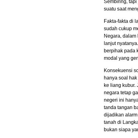
Sembiring, tapi
suatu saat meng
Fakta-fakta di
sudah cukup me
Negara, dalam h
lanjut nyatany
berpihak pada 
modal yang gem
Konsekuensi sos
hanya soal hak
ke liang kubur
negara tetap ga
negeri ini hany
tanda tangan b
dijadikan alarm
tanah di Langk
bukan siapa ya