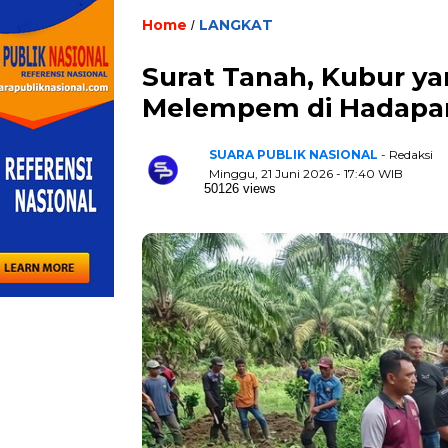
Home
LANGKAT
/
Surat Tanah, Kubur ya
Melempem di Hadapa
SUARA PUBLIK NASIONAL
- Redaksi
Minggu, 21 Juni 2026 - 17:40 WIB
50126 views