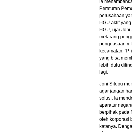
Ia menambahka
Peraturan Peme
perusahaan yan
HGU aktif yang
HGU, ujar Joni
melarang pengg
penguasaan rii
kecamatan. “Pri
yang bisa memb
lebih dulu dili
lagi.
Joni Sitepu me
agar jangan ha
solusi. Ia men
aparatur negar
berpihak pada f
oleh korporasi
katanya. Denga