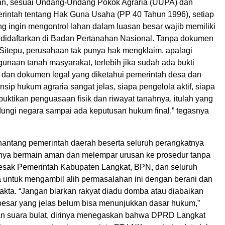
n, sesuai Undang-Undang Pokok Agraria (UUPA) dan
rintah tentang Hak Guna Usaha (PP 40 Tahun 1996), setiap
g ingin mengontrol lahan dalam luasan besar wajib memiliki
 didaftarkan di Badan Pertanahan Nasional. Tanpa dokumen
 Sitepu, perusahaan tak punya hak mengklaim, apalagi
unaan tanah masyarakat, terlebih jika sudah ada bukti
l dan dokumen legal yang diketahui pemerintah desa dan
nsip hukum agraria sangat jelas, siapa pengelola aktif, siapa
uktikan penguasaan fisik dan riwayat tanahnya, itulah yang
ndungi negara sampai ada keputusan hukum final,” tegasnya
nantang pemerintah daerah beserta seluruh perangkatnya
nya bermain aman dan melempar urusan ke prosedur tanpa
desak Pemerintah Kabupaten Langkat, BPN, dan seluruh
a untuk mengambil alih permasalahan ini dengan berani dan
akta. “Jangan biarkan rakyat diadu domba atau diabaikan
 besar yang jelas belum bisa menunjukkan dasar hukum,”
n suara bulat, dirinya menegaskan bahwa DPRD Langkat