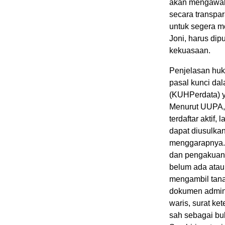
akan mengawal
secara transpa
untuk segera me
Joni, harus dip
kekuasaan.
Penjelasan huku
pasal kunci d
(KUHPerdata) y
Menurut UUPA, 
terdaftar aktif
dapat diusulka
menggarapnya. 
dan pengakuan 
belum ada atau
mengambil tana
dokumen adminis
waris, surat ke
sah sebagai bu