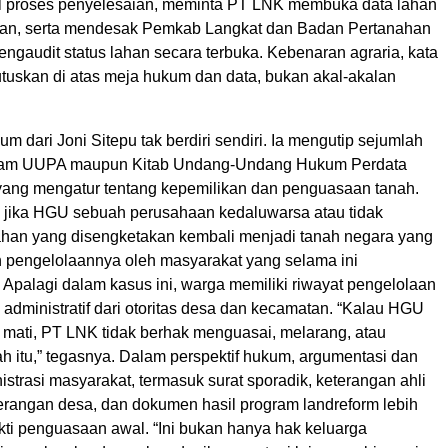
 proses penyelesaian, meminta PT LNK membuka data lahan
ran, serta mendesak Pemkab Langkat dan Badan Pertanahan
ngaudit status lahan secara terbuka. Kebenaran agraria, kata
utuskan di atas meja hukum dan data, bukan akal-akalan
m dari Joni Sitepu tak berdiri sendiri. Ia mengutip sejumlah
alam UUPA maupun Kitab Undang-Undang Hukum Perdata
ang mengatur tentang kepemilikan dan penguasaan tanah.
jika HGU sebuah perusahaan kedaluwarsa atau tidak
, lahan yang disengketakan kembali menjadi tanah negara yang
n pengelolaannya oleh masyarakat yang selama ini
Apalagi dalam kasus ini, warga memiliki riwayat pengelolaan
administratif dari otoritas desa dan kecamatan. “Kalau HGU
 mati, PT LNK tidak berhak menguasai, melarang, atau
h itu,” tegasnya. Dalam perspektif hukum, argumentasi dan
trasi masyarakat, termasuk surat sporadik, keterangan ahli
terangan desa, dan dokumen hasil program landreform lebih
kti penguasaan awal. “Ini bukan hanya hak keluarga