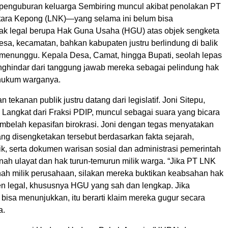
 penguburan keluarga Sembiring muncul akibat penolakan PT
ara Kepong (LNK)—yang selama ini belum bisa
k legal berupa Hak Guna Usaha (HGU) atas objek sengketa
sa, kecamatan, bahkan kabupaten justru berlindung di balik
 menunggu. Kepala Desa, Camat, hingga Bupati, seolah lepas
ghindar dari tanggung jawab mereka sebagai pelindung hak
 hukum warganya.
an tekanan publik justru datang dari legislatif. Joni Sitepu,
angkat dari Fraksi PDIP, muncul sebagai suara yang bicara
mbelah kepasifan birokrasi. Joni dengan tegas menyatakan
ng disengketakan tersebut berdasarkan fakta sejarah,
k, serta dokumen warisan sosial dan administrasi pemerintah
nah ulayat dan hak turun-temurun milik warga. “Jika PT LNK
nah milik perusahaan, silakan mereka buktikan keabsahan hak
n legal, khususnya HGU yang sah dan lengkap. Jika
bisa menunjukkan, itu berarti klaim mereka gugur secara
a.