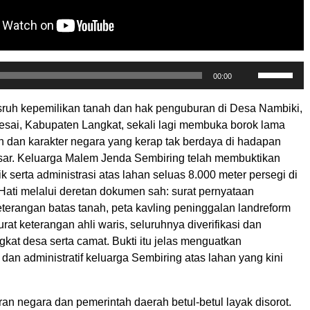
Gunakan
00:00
Anak
Panah
sruh kepemilikan tanah dan hak penguburan di Desa Nambiki,
Atas/Baw
sai, Kabupaten Langkat, sekali lagi membuka borok lama
untuk
an dan karakter negara yang kerap tak berdaya di hadapan
menaikka
ar. Keluarga Malem Jenda Sembiring telah membuktikan
atau
k serta administrasi atas lahan seluas 8.000 meter persegi di
menurunk
ati melalui deretan dokumen sah: surat pernyataan
volume.
terangan batas tanah, peta kavling peninggalan landreform
rat keterangan ahli waris, seluruhnya diverifikasi dan
kat desa serta camat. Bukti itu jelas menguatkan
 dan administratif keluarga Sembiring atas lahan yang kini
peran negara dan pemerintah daerah betul-betul layak disorot.