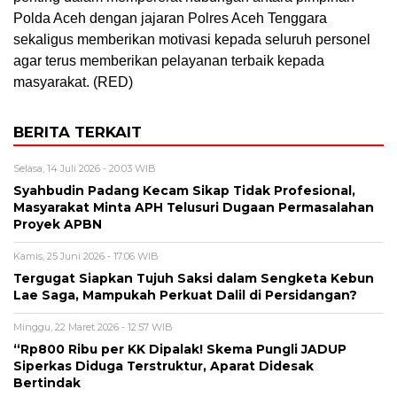
Polda Aceh dengan jajaran Polres Aceh Tenggara
sekaligus memberikan motivasi kepada seluruh personel
agar terus memberikan pelayanan terbaik kepada
masyarakat. (RED)
BERITA TERKAIT
Selasa, 14 Juli 2026 - 20:03 WIB
Syahbudin Padang Kecam Sikap Tidak Profesional,
Masyarakat Minta APH Telusuri Dugaan Permasalahan
Proyek APBN
Kamis, 25 Juni 2026 - 17:06 WIB
Tergugat Siapkan Tujuh Saksi dalam Sengketa Kebun
Lae Saga, Mampukah Perkuat Dalil di Persidangan?
Minggu, 22 Maret 2026 - 12:57 WIB
“Rp800 Ribu per KK Dipalak! Skema Pungli JADUP
Siperkas Diduga Terstruktur, Aparat Didesak
Bertindak