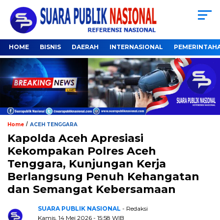
HOME
BISNIS
DAERAH
INTERNASIONAL
PEMERINTAH
/
Home
ACEH TENGGARA
Kapolda Aceh Apresiasi
Kekompakan Polres Aceh
Tenggara, Kunjungan Kerja
Berlangsung Penuh Kehangatan
dan Semangat Kebersamaan
SUARA PUBLIK NASIONAL
- Redaksi
Kamis, 14 Mei 2026 - 15:58 WIB