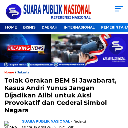
HOME
BISNIS
DAERAH
INTERNASIONAL
PEMERINTAH
/
Home
Jakarta
Tolak Gerakan BEM SI Jawabarat,
Kasus Andri Yunus Jangan
Dijadikan Alibi untuk Aksi
Provokatif dan Cederai Simbol
Negara
SUARA PUBLIK NASIONAL
- Redaksi
Selasa, 14 April 2026 - 13:39 WIB