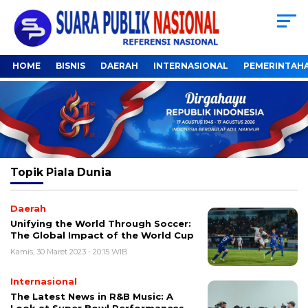
HOME
BISNIS
DAERAH
INTERNASIONAL
PEMERINTAH
Topik
Piala Dunia
Daerah
Unifying the World Through Soccer:
The Global Impact of the World Cup
Kamis, 30 Maret 2023 - 20:15 WIB
Internasional
The Latest News in R&B Music: A