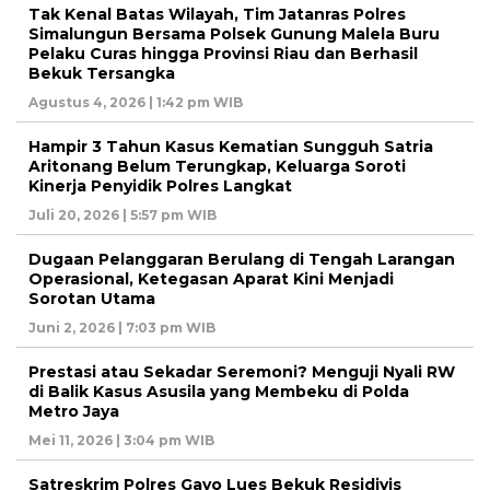
Tak Kenal Batas Wilayah, Tim Jatanras Polres
Simalungun Bersama Polsek Gunung Malela Buru
Pelaku Curas hingga Provinsi Riau dan Berhasil
Bekuk Tersangka
Agustus 4, 2026 | 1:42 pm WIB
Hampir 3 Tahun Kasus Kematian Sungguh Satria
Aritonang Belum Terungkap, Keluarga Soroti
Kinerja Penyidik Polres Langkat
Juli 20, 2026 | 5:57 pm WIB
Dugaan Pelanggaran Berulang di Tengah Larangan
Operasional, Ketegasan Aparat Kini Menjadi
Sorotan Utama
Juni 2, 2026 | 7:03 pm WIB
Prestasi atau Sekadar Seremoni? Menguji Nyali RW
di Balik Kasus Asusila yang Membeku di Polda
Metro Jaya
Mei 11, 2026 | 3:04 pm WIB
Satreskrim Polres Gayo Lues Bekuk Residivis