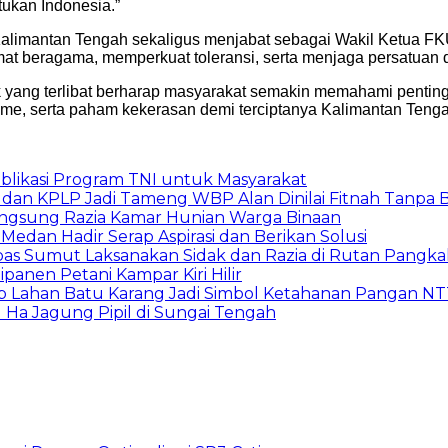
ukan Indonesia.”
 Kalimantan Tengah sekaligus menjabat sebagai Wakil Ketua 
at beragama, memperkuat toleransi, serta menjaga persatuan 
hak yang terlibat berharap masyarakat semakin memahami pent
misme, serta paham kekerasan demi terciptanya Kalimantan Ten
blikasi Program TNI untuk Masyarakat
dan KPLP Jadi Tameng WBP Alan Dinilai Fitnah Tanpa 
angsung Razia Kamar Hunian Warga Binaan
Medan Hadir Serap Aspirasi dan Berikan Solusi
npas Sumut Laksanakan Sidak dan Razia di Rutan Pangk
panen Petani Kampar Kiri Hilir
p Lahan Batu Karang Jadi Simbol Ketahanan Pangan N
 Ha Jagung Pipil di Sungai Tengah