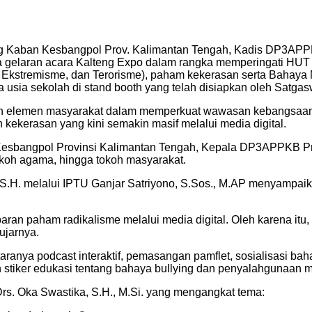
 Kaban Kesbangpol Prov. Kalimantan Tengah, Kadis DP3APPK
da gelaran acara Kalteng Expo dalam rangka memperingati HU
e, Ekstremisme, dan Terorisme), paham kekerasan serta Bahaya
sia sekolah di stand booth yang telah disiapkan oleh Satgasw
i dan elemen masyarakat dalam memperkuat wawasan kebangsaa
ekerasan yang kini semakin masif melalui media digital.
 Kesbangpol Provinsi Kalimantan Tengah, Kepala DP3APPKB Pr
okoh agama, hingga tokoh masyarakat.
S.H. melalui IPTU Ganjar Satriyono, S.Sos., M.AP menyampaika
aran paham radikalisme melalui media digital. Oleh karena itu
ujarnya.
taranya podcast interaktif, pemasangan pamflet, sosialisasi ba
an stiker edukasi tentang bahaya bullying dan penyalahgunaan m
rs. Oka Swastika, S.H., M.Si. yang mengangkat tema: