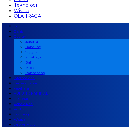
Teknologi
Wisata
OLAHRAGA
Home
Bisnis
Daerah
Jakarta
Bandung
Yogyakarta
Surabaya
Bali
Medan
Palembang
Internasional
Pemerintahan
Kesehatan
HUKUM & KRIMINAL
Nasional
Pendidikan
Politik
Teknologi
Wisata
OLAHRAGA