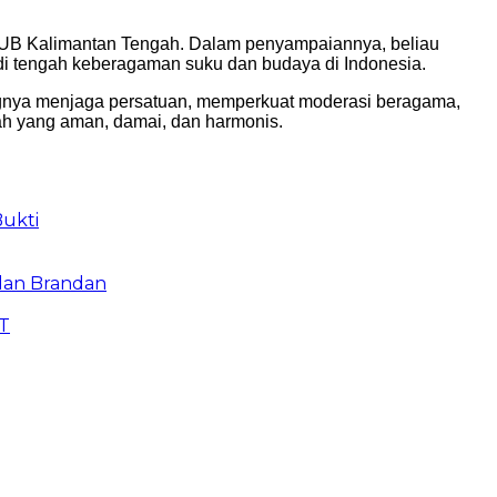
FKUB Kalimantan Tengah. Dalam penyampaiannya, beliau
di tengah keberagaman suku dan budaya di Indonesia.
ingnya menjaga persatuan, memperkuat moderasi beragama,
gah yang aman, damai, dan harmonis.
Bukti
alan Brandan
TT