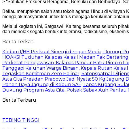
> “Satukan Frekuensi Beragama, Bersuku dan Berbudaya, Sat
Beliau merupakan salah satu tokoh agama Hindu di wilayah
mengajak masyarakat untuk terus menjaga kerukunan antarum
Melalui kegiatan ini, Satgaswil Kalteng bersama seluruh pi
dan menolak segala bentuk intoleransi, radikalisme, ekstre
Berita Terkait
Kodam I/BB Perkuat Sinergi dengan Media, Dorong Pu
HOAKS! Tuduhan Kalapas Kelas I Medan Tak Bertaring 
Perketat Pengawasan, Kalapas Pancur Batu Pimpin L
Tanggapi Keluhan Warga Binaan, Kepala Rutan Kelas I 
Tegaskan Komitmen Zero Halinar, Satopspatnal Ditje
Asta Cita Presiden Prabowo Jadi Nyata: 50 Kg Jagung Di
Panen Raya Jagung di Kebun SAE, Lapas Kupang Sula
Dukung Program Asta Cita, Polsek Sabak Auh Pantau 1
Berita Terbaru
TEBING TINGGI